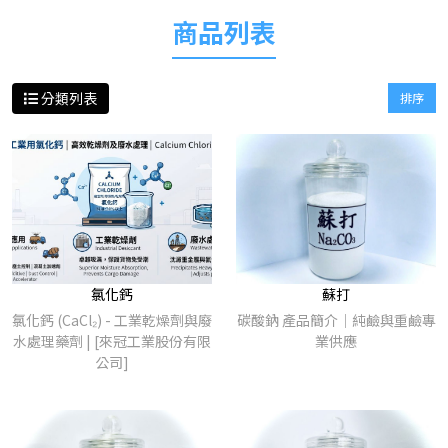
商品列表
分類列表
排序
氯化鈣
蘇打
氯化鈣 (CaCl₂) - 工業乾燥劑與廢
碳酸鈉 產品簡介｜純鹼與重鹼專
水處理藥劑 | [來冠工業股份有限
業供應
公司]