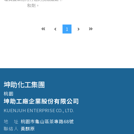
和劑。
1
坤助化工集團
桃園
坤助工廠企業股份有限公司
KUENJUH ENTERPRISE CO., LTD.
地
址
桃園市龜山區茶專路68號
聯
絡
人
黃麒原