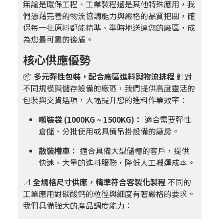
無論是環保工程、工業製程還是其他特殊應用，我
們憑藉完善的物流協調能力與嚴格的品質把關，確
保每一批原料都能精準、準時地送達您的廠區，成
為您最可靠的後盾。
核心供應優勢
📦
多元彈性包裝，配合廠區進料與物流排程
針對
不同規模與儲存設備的廠區，我們提供高度靈活的
包裝與交貨選項，大幅提升您的進料作業效率：
噸裝袋 (1000KG ~ 1500KG)：
適合需要彈性
倉儲、分批使用或具備吊掛設備的廠房。
散裝槽車：
適合具備大型儲槽的客戶，提供
快速、大量的進料服務，降低人工搬運成本。
📐
全規格尺寸供應，精準符合客製化製程
不同的
工業應用對碳酸鈣的粒徑與細度有著嚴格的要求。
我們具備強大的產品調度能力：