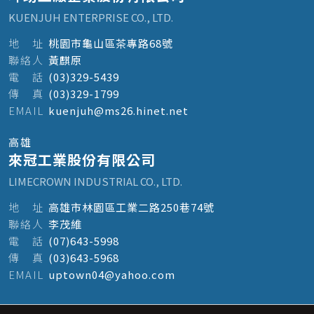
KUENJUH ENTERPRISE CO., LTD.
地
址
桃園市龜山區茶專路68號
聯
絡
人
黃麒原
電
話
(03)329-5439
傳
真
(03)329-1799
E
M
A
I
L
kuenjuh@ms26.hinet.net
高雄
來冠工業股份有限公司
LIMECROWN INDUSTRIAL CO., LTD.
地
址
高雄市林園區工業二路250巷74號
聯
絡
人
李茂維
電
話
(07)643-5998
傳
真
(03)643-5968
E
M
A
I
L
uptown04@yahoo.com