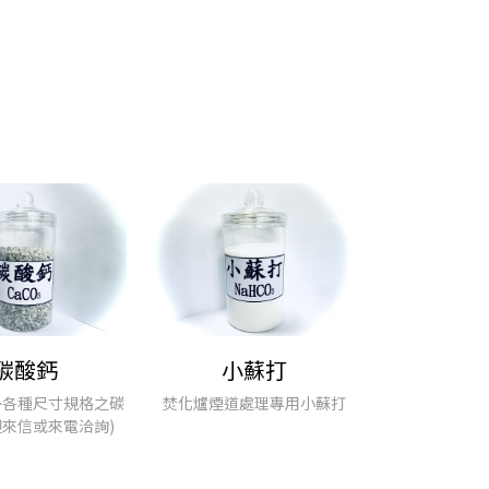
碳酸鈣
小蘇打
外各種尺寸規格之碳
焚化爐煙道處理專用小蘇打
迎來信或來電洽詢)