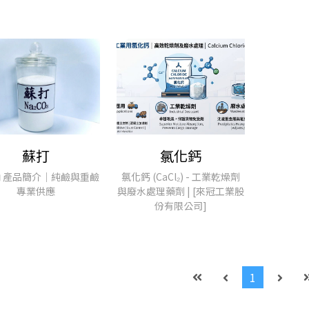
蘇打
氯化鈣
 產品簡介｜純鹼與重鹼
氯化鈣 (CaCl₂) - 工業乾燥劑
專業供應
與廢水處理藥劑 | [來冠工業股
份有限公司]
1