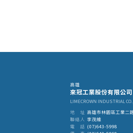
高雄
來冠工業股份有限公司
LIMECROWN INDUSTRIAL CO.,
地
址
高雄市林園區工業二路2
聯
絡
人
李茂維
電
話
(07)643-5998