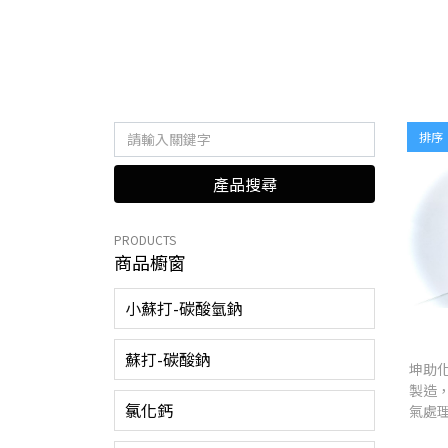
排序
產品搜尋
PRODUCTS
商品櫥窗
小蘇打-碳酸氫鈉
蘇打-碳酸鈉
坤助化
製造
氯化鈣
氣處