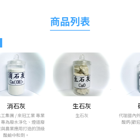
商品列表
消石灰
生石灰
工集團 / 來冠工業 專業
生石灰
代理國內
，專為廢水淨化、煙道廢
酸鈣(歡
理與農業應用打造的頂級
酸鹼中和劑。