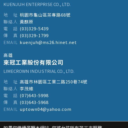
KUENJUH ENTERPRISE CO., LTD.
地
址
桃園市龜山區茶專路68號
聯
絡
人
黃麒原
電
話
(03)329-5439
傳
真
(03)329-1799
E
M
A
I
L
kuenjuh@ms26.hinet.net
高雄
來冠工業股份有限公司
LIMECROWN INDUSTRIAL CO., LTD.
地
址
高雄市林園區工業二路250巷74號
聯
絡
人
李茂維
電
話
(07)643-5998
傳
真
(03)643-5968
E
M
A
I
L
uptown04@yahoo.com
如果您繼續瀏覽本網站, 您將允許所有第三方服務